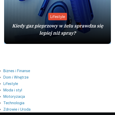
Lifestyle
Kiedy gaz pieprzowy w żelu sprawdza się
lepiej niż spray?
Biznes i Finanse
Dom i Wnętrze
Lifestyle
Moda i styl
Motoryzacja
Technologia
Zdrowie i Uroda