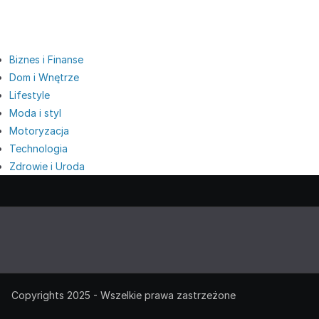
Biznes i Finanse
Dom i Wnętrze
Lifestyle
Moda i styl
Motoryzacja
Technologia
Zdrowie i Uroda
Copyrights 2025 - Wszelkie prawa zastrzeżone