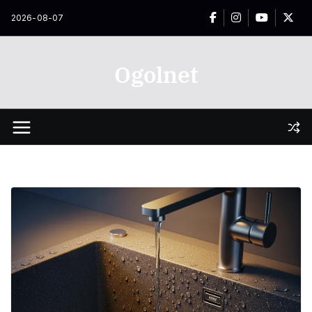
Przejdź
2026-08-07
do
treści
Ogolnet