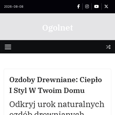
Przejdź
2026-08-08
do
treści
Ogolnet
Ozdoby Drewniane: Ciepło
I Styl W Twoim Domu
Odkryj urok naturalnych
ozdób drewnianych