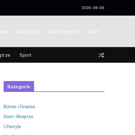
2026-08-06
acja
Moda i styl
Dom i Wnętrze
Sport
ętrze
Sport
Kategorie
Biznes i Finanse
Dom i Wnętrze
Lifestyle