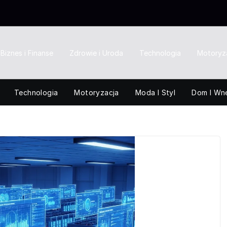
Biznes i Finanse
Zdrowie i Uroda
Technologia
Motoryz
Technologia
Motoryzacja
Moda I Styl
Dom I Wn