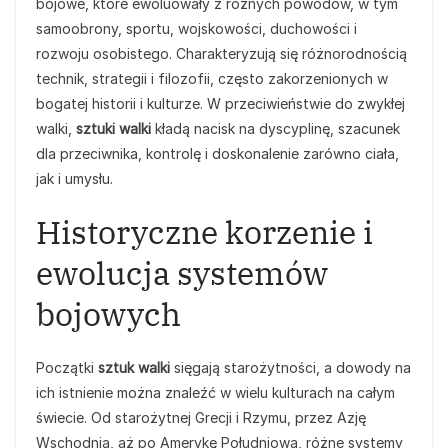
bojowe, które ewoluowały z różnych powodów, w tym
samoobrony, sportu, wojskowości, duchowości i
rozwoju osobistego. Charakteryzują się różnorodnością
technik, strategii i filozofii, często zakorzenionych w
bogatej historii i kulturze. W przeciwieństwie do zwykłej
walki,
sztuki walki
kładą nacisk na dyscyplinę, szacunek
dla przeciwnika, kontrolę i doskonalenie zarówno ciała,
jak i umysłu.
Historyczne korzenie i
ewolucja systemów
bojowych
Początki
sztuk walki
sięgają starożytności, a dowody na
ich istnienie można znaleźć w wielu kulturach na całym
świecie. Od starożytnej Grecji i Rzymu, przez Azję
Wschodnią, aż po Amerykę Południową, różne systemy